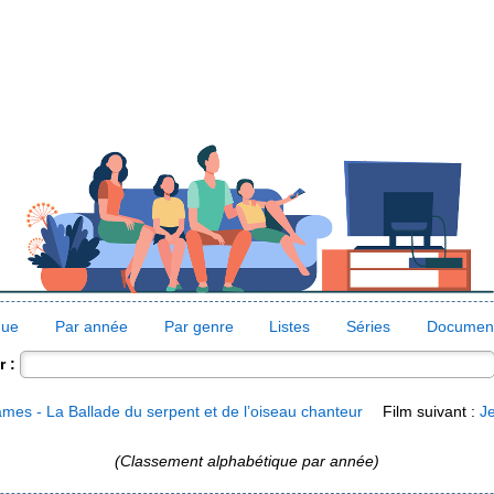
que
Par année
Par genre
Listes
Séries
Document
 :
es - La Ballade du serpent et de l’oiseau chanteur
Film suivant :
Je
(Classement alphabétique par année)