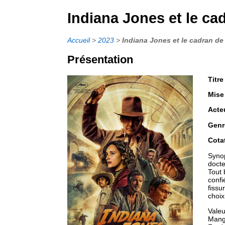
Indiana Jones et le ca
Accueil
>
2023
>
Indiana Jones et le cadran de
Présentation
Titre
Mise
Acte
Genr
Cota
Synop
docte
Tout 
confi
fissu
choix
Valeu
Mango