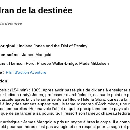
dran de la destinée
 la destinée
 original
: Indiana Jones and the Dial of Destiny
 en scène
: James Mangold
urs
: Harrison Ford, Phoebe Waller-Bridge, Mads Mikkelsen
e :
Film d’action
Aventure
tion
:
sis : (154 min) : 1969. Après avoir passé plus de dix ans à enseigner
ur Indiana (Indy) Jones, professeur d’archéologie, est sur le point de pr
bascule après la visite surprise de sa filleule Helena Shaw, qui est à l
é à Indy des années auparavant : le fameux cadran d’Archimède, une reli
res temporelles. Helena vole l’objet et quitte précipitamment le pays afin
 que de se lancer à sa poursuite. Il ressort son fameux chapeau fedora 
r artistique : James Mangold a pris un mythe à bras le corps. Il a comp
ld pour son héros n’est pas aveugle et son respect pour la saga (et p