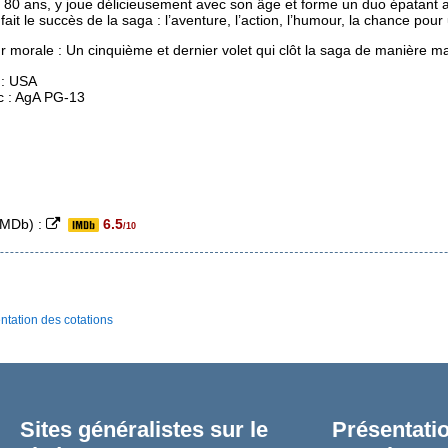
 80 ans, y joue délicieusement avec son âge et forme un duo épatant 
 fait le succès de la saga : l’aventure, l’action, l’humour, la chance p
r morale : Un cinquième et dernier volet qui clôt la saga de manière 
 : USA
c : AgA PG-13
(IMDb) :
6.5
/10
ntation des cotations
Sites généralistes sur le
Présentatio