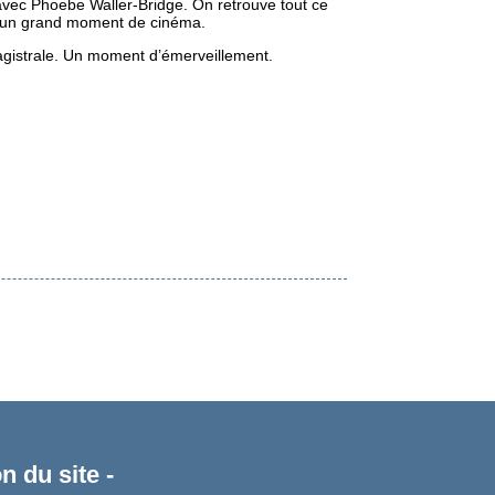
avec Phoebe Waller-Bridge. On retrouve tout ce
our un grand moment de cinéma.
magistrale. Un moment d’émerveillement.
n du site -