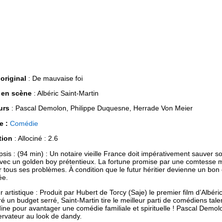
 original
: De mauvaise foi
 en scène
: Albéric Saint-Martin
urs
: Pascal Demolon, Philippe Duquesne, Herrade Von Meier
e :
Comédie
tion
: Allociné : 2.6
sis : (94 min) : Un notaire vieille France doit impérativement sauver
 avec un golden boy prétentieux. La fortune promise par une comtesse 
r tous ses problèmes. À condition que le futur héritier devienne un bon
ée.
r artistique : Produit par Hubert de Torcy (Saje) le premier film d’Albér
é un budget serré, Saint-Martin tire le meilleur parti de comédiens tale
ine pour avantager une comédie familiale et spirituelle ! Pascal Demol
rvateur au look de dandy.