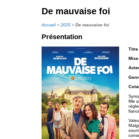
De mauvaise foi
Accueil
>
2025
>
De mauvaise foi
Présentation
Titre
Mise
Acte
Genr
Cota
Synop
fille
régle
fianc
Valeu
Malgr
sourd
conse