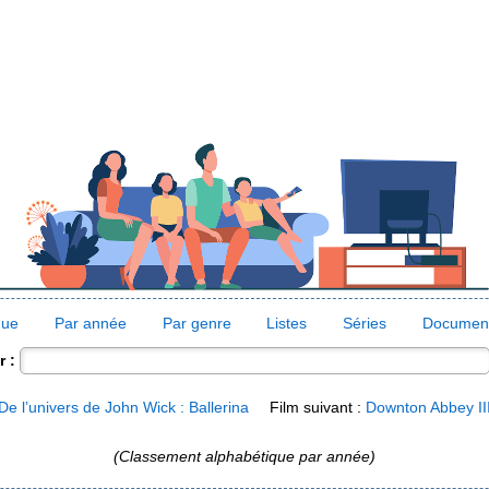
que
Par année
Par genre
Listes
Séries
Document
 :
De l’univers de John Wick : Ballerina
Film suivant :
Downton Abbey III
(Classement alphabétique par année)