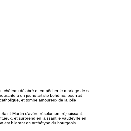
 son château délabré et empêcher le mariage de sa
mourante à un jeune artiste bohème, pourrait
 catholique, et tombe amoureux de la jolie
ic Saint-Martin s’avère résolument réjouissant.
ntueux, et surprend en laissant le vaudeville en
on est hilarant en archétype du bourgeois