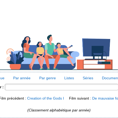
que
Par année
Par genre
Listes
Séries
Document
 :
ilm précédent :
Creation of the Gods I
Film suivant :
De mauvaise fo
(Classement alphabétique par année)