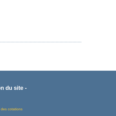
n du site -
 des cotations