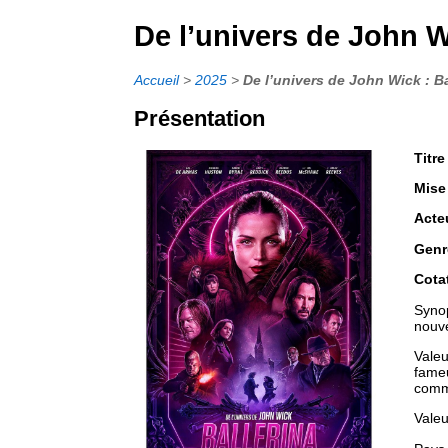
De l’univers de John W
Accueil
>
2025
>
De l’univers de John Wick : Ba
Présentation
Titre
Mise
Acte
Genr
Cota
Synop
nouve
Valeu
fameu
comme
Valeu