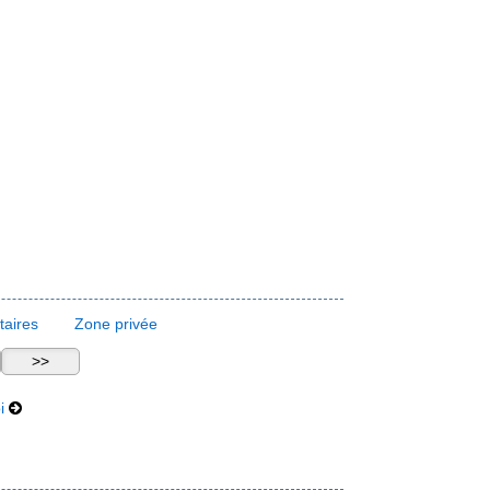
aires
Zone privée
i