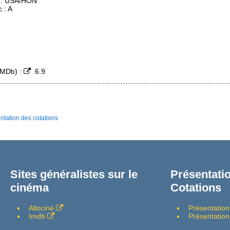
 : USA/HON
c : A
(IMDb) :
6.9
ntation des cotations
Sites généralistes sur le
Présentatio
cinéma
Cotations
Allociné
Présentation
Imdb
Présentation