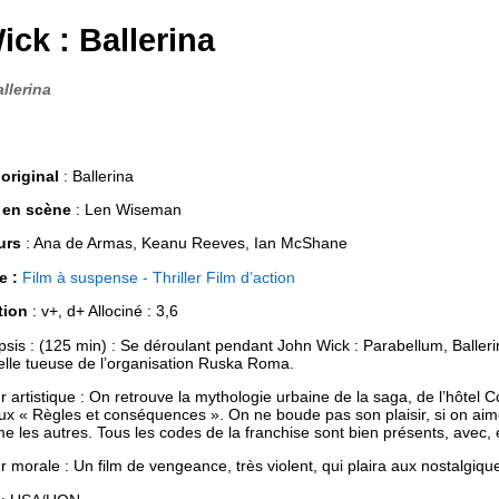
ick : Ballerina
llerina
 original
: Ballerina
 en scène
: Len Wiseman
urs
: Ana de Armas, Keanu Reeves, Ian McShane
e :
Film à suspense - Thriller
Film d’action
tion
: v+, d+ Allociné : 3,6
sis : (125 min) : Se déroulant pendant John Wick : Parabellum, Baller
lle tueuse de l’organisation Ruska Roma.
r artistique : On retrouve la mythologie urbaine de la saga, de l’hôtel
x « Règles et conséquences ». On ne boude pas son plaisir, si on aime
 les autres. Tous les codes de la franchise sont bien présents, avec,
r morale : Un film de vengeance, très violent, qui plaira aux nostalgiq