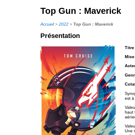
Top Gun : Maverick
Accueil
>
2022
>
Top Gun : Maverick
Présentation
Titre
Mise
Acte
Genr
Cota
Synop
est à
Valeu
haut 
aérie
Valeu
Une s