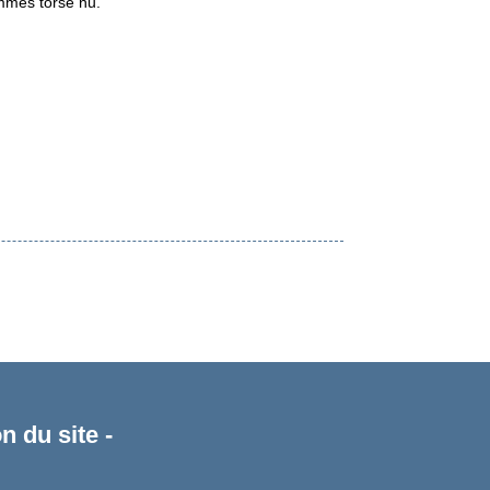
ommes torse nu.
n du site -