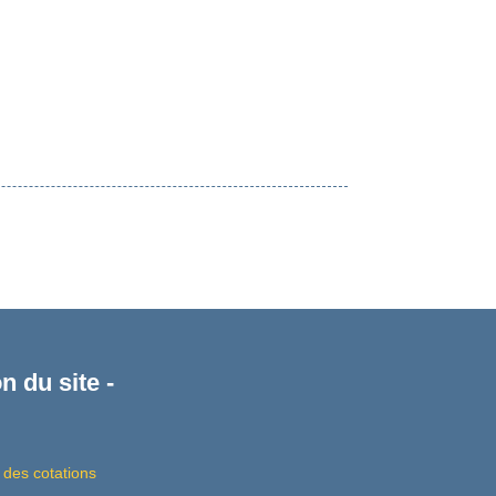
n du site -
 des cotations