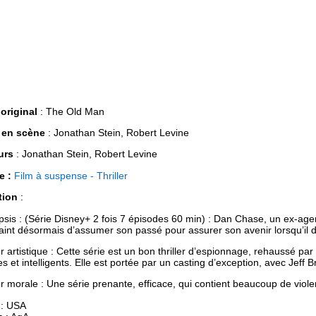
 original
: The Old Man
 en scène
: Jonathan Stein, Robert Levine
urs
: Jonathan Stein, Robert Levine
e :
Film à suspense - Thriller
tion
:
sis : (Série Disney+ 2 fois 7 épisodes 60 min) : Dan Chase, un ex-agen
aint désormais d’assumer son passé pour assurer son avenir lorsqu’il d
r artistique : Cette série est un bon thriller d’espionnage, rehaussé p
s et intelligents. Elle est portée par un casting d’exception, avec Jef
r morale : Une série prenante, efficace, qui contient beaucoup de viol
 : USA