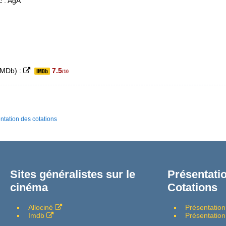
c : AgA
(IMDb) :
7.5
/10
ntation des cotations
Sites généralistes sur le
Présentatio
cinéma
Cotations
Allociné
Présentation
Imdb
Présentation