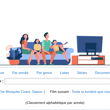
que
Par année
Par genre
Listes
Séries
Document
 :
The Mosquito Coast, Saison 1
Film suivant :
Toute la lumière que no
(Classement alphabétique par année)