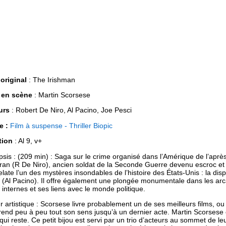
 original
: The Irishman
 en scène
: Martin Scorsese
urs
: Robert De Niro, Al Pacino, Joe Pesci
e :
Film à suspense - Thriller
Biopic
tion
: Al 9, v+
sis : (209 min) : Saga sur le crime organisé dans l’Amérique de l’apr
an (R De Niro), ancien soldat de la Seconde Guerre devenu escroc et 
relate l’un des mystères insondables de l’histoire des États-Unis : la di
 (Al Pacino). Il offre également une plongée monumentale dans les arc
s internes et ses liens avec le monde politique.
r artistique : Scorsese livre probablement un de ses meilleurs films, o
rend peu à peu tout son sens jusqu’à un dernier acte. Martin Scorsese 
 qui reste. Ce petit bijou est servi par un trio d’acteurs au sommet de l