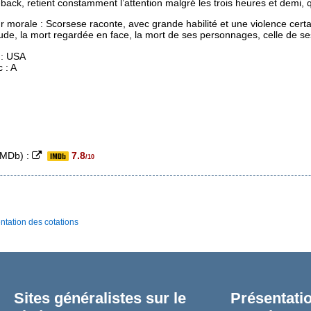
-back, retient constamment l’attention malgré les trois heures et demi, q
r morale : Scorsese raconte, avec grande habilité et une violence certa
ude, la mort regardée en face, la mort de ses personnages, celle de se
 : USA
c : A
(IMDb) :
7.8
/10
ntation des cotations
Sites généralistes sur le
Présentatio