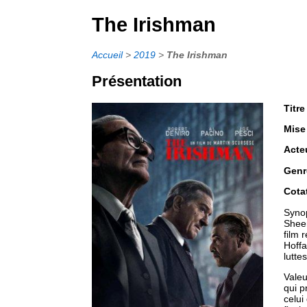
The Irishman
Accueil
>
2019
>
The Irishman
Présentation
Titre
Mise
Acte
Genr
Cota
Synop
Sheer
film 
Hoffa
lutte
Valeu
qui p
celui