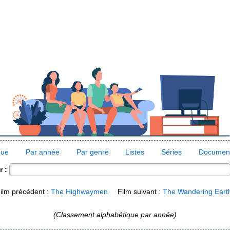
que
Par année
Par genre
Listes
Séries
Document
 :
ilm précédent :
The Highwaymen
Film suivant :
The Wandering Ear
(Classement alphabétique par année)