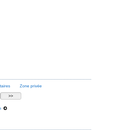
aires
Zone privée
th