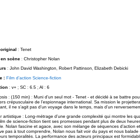
 original
: Tenet
 en scène
: Christopher Nolan
urs
: John David Washington, Robert Pattinson, Elizabeth Debicki
e :
Film d’action
Science-fiction
tion
: v+ ; SC : 6.5 ; Al : 6
sis : (150 min) : Muni d’un seul mot - Tenet - et décidé à se battre po
vers crépusculaire de l’espionnage international. Sa mission le projett
ant, il ne s’agit pas d’un voyage dans le temps, mais d’un renverseme
r artistique : Long-métrage d’une grande complexité qui montre les qua
ilm de science-fiction tient ses promesses pendant plus de deux heures
. Nolan fascine et agace, avec son mélange de séquences d’action et d
ive pas à tout comprendre, Nolan nous fait voir du pays et nous balade 
eurs temporalités. La performance des acteurs principaux est formidabl