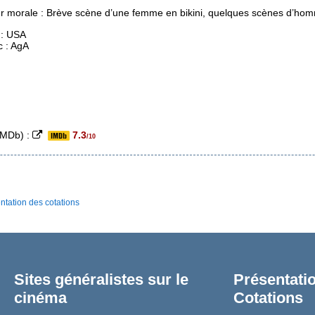
r morale : Brève scène d’une femme en bikini, quelques scènes d’ho
 : USA
c : AgA
(IMDb) :
7.3
/10
ntation des cotations
Sites généralistes sur le
Présentatio
cinéma
Cotations