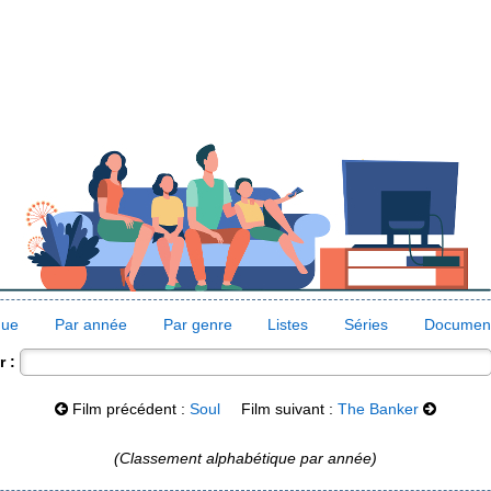
que
Par année
Par genre
Listes
Séries
Document
 :
Film précédent :
Soul
Film suivant :
The Banker
(Classement alphabétique par année)