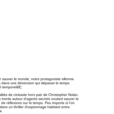
ur sauver le monde, notre protagoniste sillonne
era dans une dimension qui dépasse le temps.
nt temporelâ€¦
lités de cinéaste hors pair de Christopher Nolan.
 trente autour d’agents secrets voulant sauver le
e réflexions sur le temps. Peu importe si l’on
dans un thriller d’espionnage haletant entre
e.