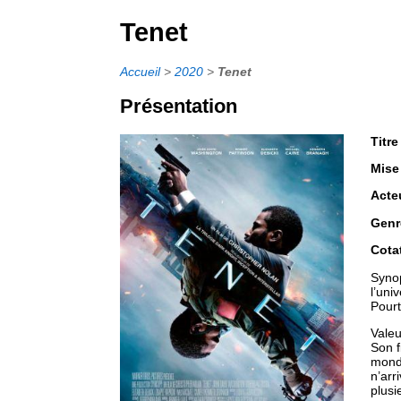
Tenet
Accueil
>
2020
>
Tenet
Présentation
Titre
Mise
Acte
Genr
Cota
Synop
l’uni
Pourt
Valeu
Son f
monde
n’arr
plusi