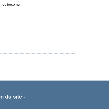
mmes torse nu
n du site -