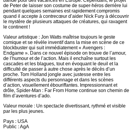
bande pour des vacances en Europe. Cependant, le projet
de Peter de laisser son costume de super-héros derrière lui
pendant quelques semaines est rapidement compromis
quand il accepte à contrecœur d’aider Nick Fury à découvrir
le mystère de plusieurs attaques de créatures, qui ravagent
le continent !
Valeur artistique : Jon Watts maîtrise toujours le geste
comique et se révèle inventif dans la mise en scène de ce
blockbuster qui suit immédiatement « Avengers :
Endgame ». Dans ce nouvel épisode on trouve de l’amour,
de l’humour et de l’action. Mais il enchaîne surtout les
cascades et les blagues, tout en évoquant le deuil et la
difficulté de passer à autre chose après le décès d’un
proche. Tom Holland jongle avec justesse entre les
différents aspects du personnage et dans les scènes
d’action, visuellement ébouriffantes. Impressionnant et
drôle, Spider-Man : Far From Home continue son chemin de
film d’aventures d’ado.
Valeur morale : Un spectacle divertissant, rythmé et visible
par les plus jeunes.
Pays : USA
Public : AgA