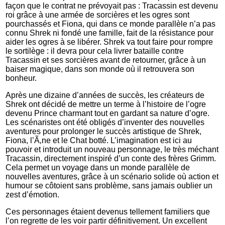
façon que le contrat ne prévoyait pas : Tracassin est devenu
roi grâce à une armée de sorcières et les ogres sont
pourchassés et Fiona, qui dans ce monde parallèle n’a pas
connu Shrek ni fondé une famille, fait de la résistance pour
aider les ogres à se libérer. Shrek va tout faire pour rompre
le sortilège : il devra pour cela livrer bataille contre
Tracassin et ses sorcières avant de retourner, grâce à un
baiser magique, dans son monde où il retrouvera son
bonheur.
Après une dizaine d’années de succès, les créateurs de
Shrek ont décidé de mettre un terme à l’histoire de l’ogre
devenu Prince charmant tout en gardant sa nature d’ogre.
Les scénaristes ont été obligés d’inventer des nouvelles
aventures pour prolonger le succès artistique de Shrek,
Fiona, l’Ã‚ne et le Chat botté. L’imagination est ici au
pouvoir et introduit un nouveau personnage, le très méchant
Tracassin, directement inspiré d’un conte des frères Grimm.
Cela permet un voyage dans un monde parallèle de
nouvelles aventures, grâce à un scénario solide où action et
humour se côtoient sans problème, sans jamais oublier un
zest d’émotion.
Ces personnages étaient devenus tellement familiers que
l’on regrette de les voir partir définitivement. Un excellent