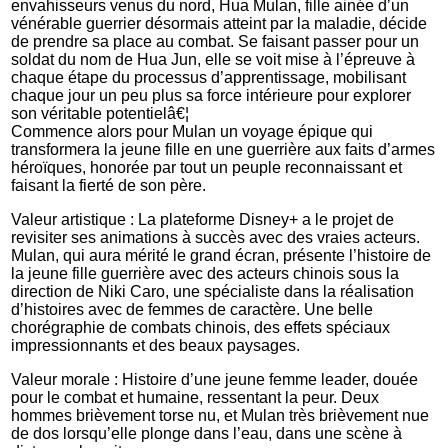
envahisseurs venus du nord, Hua Mulan, fille ainée d’un
vénérable guerrier désormais atteint par la maladie, décide
de prendre sa place au combat. Se faisant passer pour un
soldat du nom de Hua Jun, elle se voit mise à l’épreuve à
chaque étape du processus d’apprentissage, mobilisant
chaque jour un peu plus sa force intérieure pour explorer
son véritable potentielâ€¦
Commence alors pour Mulan un voyage épique qui
transformera la jeune fille en une guerrière aux faits d’armes
héroïques, honorée par tout un peuple reconnaissant et
faisant la fierté de son père.
Valeur artistique : La plateforme Disney+ a le projet de
revisiter ses animations à succès avec des vraies acteurs.
Mulan, qui aura mérité le grand écran, présente l’histoire de
la jeune fille guerrière avec des acteurs chinois sous la
direction de Niki Caro, une spécialiste dans la réalisation
d’histoires avec de femmes de caractère. Une belle
chorégraphie de combats chinois, des effets spéciaux
impressionnants et des beaux paysages.
Valeur morale : Histoire d’une jeune femme leader, douée
pour le combat et humaine, ressentant la peur. Deux
hommes brièvement torse nu, et Mulan très brièvement nue
de dos lorsqu’elle plonge dans l’eau, dans une scène à