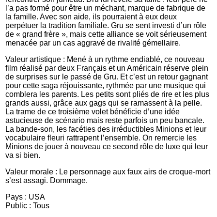
l’a pas formé pour être un méchant, marque de fabrique de
la famille. Avec son aide, ils pourraient à eux deux
perpétuer la tradition familiale. Gru se sent investi d’un rôle
de « grand frère », mais cette alliance se voit sérieusement
menacée par un cas aggravé de rivalité gémellaire.
Valeur artistique : Mené à un rythme endiablé, ce nouveau
film réalisé par deux Français et un Américain réserve plein
de surprises sur le passé de Gru. Et c’est un retour gagnant
pour cette saga réjouissante, rythmée par une musique qui
comblera les parents. Les petits sont pliés de rire et les plus
grands aussi, grâce aux gags qui se ramassent à la pelle.
La trame de ce troisième volet bénéficie d’une idée
astucieuse de scénario mais reste parfois un peu bancale.
La bande-son, les facéties des irréductibles Minions et leur
vocabulaire fleuri rattrapent l’ensemble. On remercie les
Minions de jouer à nouveau ce second rôle de luxe qui leur
va si bien.
Valeur morale : Le personnage aux faux airs de croque-mort
s’est assagi. Dommage.
Pays : USA
Public : Tous