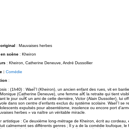
 original
: Mauvaises herbes
 en scène
: Kheiron
urs
: Kheiron, Catherine Deneuve, André Dussollier
e :
Comédie
tion
:
sis : (1h40) : WaeÌˆl (Kheiron), un ancien enfant des rues, vit en banl
Monique (Catherine Deneuve), une femme aÌ€ la retraite qui tient visi
ant le jour ouÌ€ un ami de cette dernière, Victor (Alain Dussolier), lui of
ole dans son centre d’enfants exclus du système scolaire. WaeÌˆl se 
dolescents expulsés pour absentéisme, insolence ou encore port d’arme
vaises herbes » va naître un véritable miracle.
r artistique : Ce deuxième long-métrage de Kheiron, écrit au cordeau, es
duit calmement ses différents genres ; Il y a de la comédie loufoque, le 