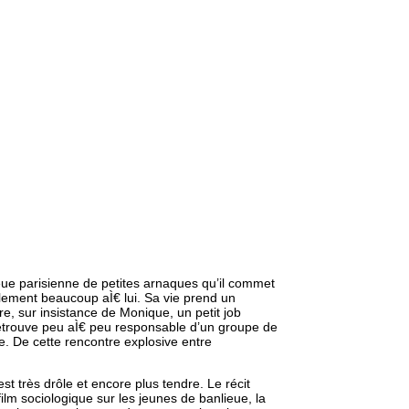
ieue parisienne de petites arnaques qu’il commet
blement beaucoup aÌ€ lui. Sa vie prend un
fre, sur insistance de Monique, un petit job
retrouve peu aÌ€ peu responsable d’un groupe de
. De cette rencontre explosive entre
t très drôle et encore plus tendre. Le récit
film sociologique sur les jeunes de banlieue, la