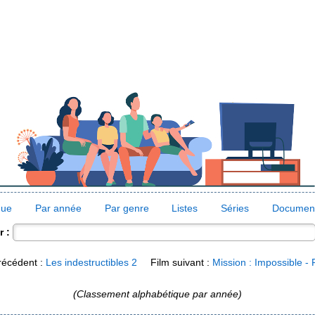
que
Par année
Par genre
Listes
Séries
Document
 :
récédent :
Les indestructibles 2
Film suivant :
Mission : Impossible - 
(Classement alphabétique par année)