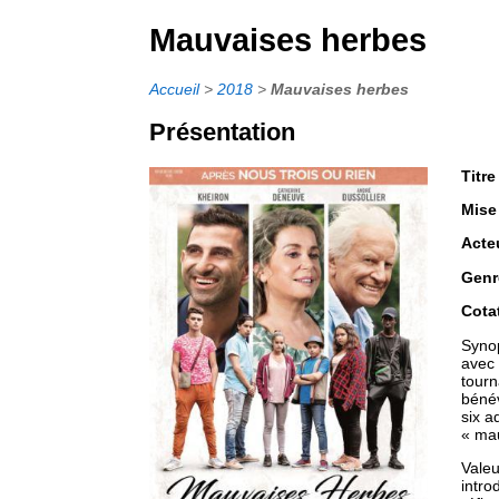
Mauvaises herbes
Accueil
>
2018
>
Mauvaises herbes
Présentation
Titre
Mise
Acte
Genr
Cota
Synop
avec 
tourn
bénév
six a
« mau
Valeu
intro