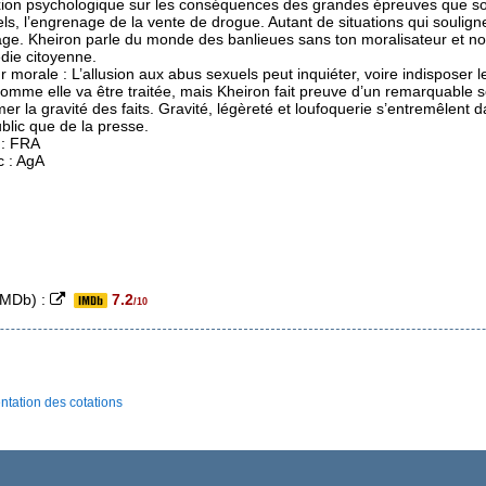
xion psychologique sur les conséquences des grandes épreuves que sont
ls, l’engrenage de la vente de drogue. Autant de situations qui soulignen
ge. Kheiron parle du monde des banlieues sans ton moralisateur et nous
die citoyenne.
r morale : L’allusion aux abus sexuels peut inquiéter, voire indisposer 
omme elle va être traitée, mais Kheiron fait preuve d’un remarquable s
r la gravité des faits. Gravité, légèreté et loufoquerie s’entremêlent 
blic que de la presse.
 : FRA
c : AgA
(IMDb) :
7.2
/10
ntation des cotations