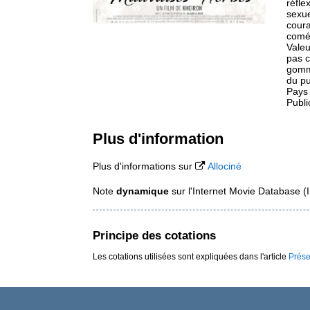
réfle
sexue
coura
comé
Valeu
pas c
gomme
du pu
Pays
Publi
Plus d'information
Plus d'informations sur
Allociné
Note
dynamique
sur l'Internet Movie Database 
Principe des cotations
Les cotations utilisées sont expliquées dans l'article
Prése