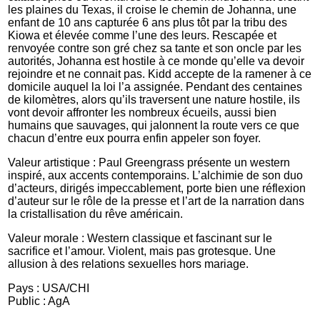
les plaines du Texas, il croise le chemin de Johanna, une
enfant de 10 ans capturée 6 ans plus tôt par la tribu des
Kiowa et élevée comme l’une des leurs. Rescapée et
renvoyée contre son gré chez sa tante et son oncle par les
autorités, Johanna est hostile à ce monde qu’elle va devoir
rejoindre et ne connait pas. Kidd accepte de la ramener à ce
domicile auquel la loi l’a assignée. Pendant des centaines
de kilomètres, alors qu’ils traversent une nature hostile, ils
vont devoir affronter les nombreux écueils, aussi bien
humains que sauvages, qui jalonnent la route vers ce que
chacun d’entre eux pourra enfin appeler son foyer.
Valeur artistique : Paul Greengrass présente un western
inspiré, aux accents contemporains. L’alchimie de son duo
d’acteurs, dirigés impeccablement, porte bien une réflexion
d’auteur sur le rôle de la presse et l’art de la narration dans
la cristallisation du rêve américain.
Valeur morale : Western classique et fascinant sur le
sacrifice et l’amour. Violent, mais pas grotesque. Une
allusion à des relations sexuelles hors mariage.
Pays : USA/CHI
Public : AgA