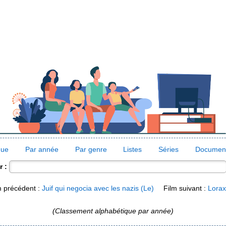
que
Par année
Par genre
Listes
Séries
Document
 :
m précédent :
Juif qui negocia avec les nazis (Le)
Film suivant :
Lorax
(Classement alphabétique par année)