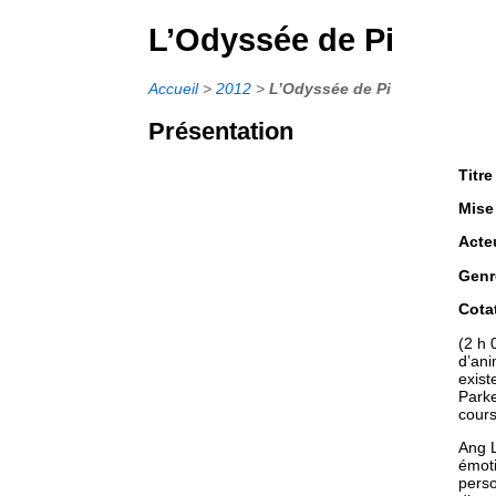
L’Odyssée de Pi
Accueil
>
2012
>
L’Odyssée de Pi
Présentation
Titre
Mise
Acte
Genr
Cota
(2 h 
d’ani
exist
Parke
cours
Ang L
émoti
perso