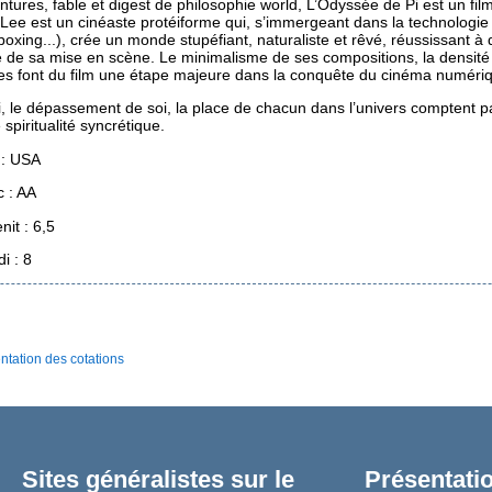
ntures, fable et digest de philosophie world, L’Odyssée de Pi est un fil
Lee est un cinéaste protéiforme qui, s’immergeant dans la technologie 
boxing...), crée un monde stupéfiant, naturaliste et rêvé, réussissant 
 de sa mise en scène. Le minimalisme de ses compositions, la densité 
s font du film une étape majeure dans la conquête du cinéma numéri
i, le dépassement de soi, la place de chacun dans l’univers comptent p
 spiritualité syncrétique.
 : USA
c : AA
nit : 6,5
i : 8
ntation des cotations
Sites généralistes sur le
Présentatio