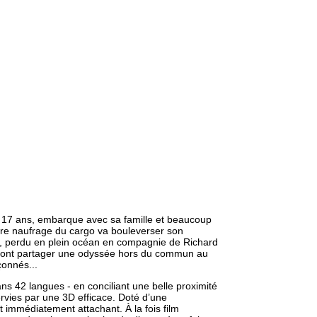
, 17 ans, embarque avec sa famille et beaucoup
aire naufrage du cargo va bouleverser son
e, perdu en plein océan en compagnie de Richard
s vont partager une odyssée hors du commun au
çonnés...
ans 42 langues - en conciliant une belle proximité
rvies par une 3D efficace. Doté d’une
t immédiatement attachant. À la fois film