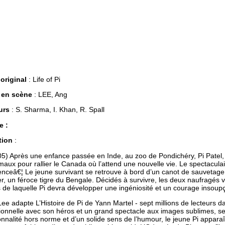
 original
: Life of Pi
 en scène
: LEE, Ang
urs
: S. Sharma, I. Khan, R. Spall
e :
tion
:
05) Après une enfance passée en Inde, au zoo de Pondichéry, Pi Patel
maux pour rallier le Canada où l’attend une nouvelle vie. Le spectacul
enceâ€¦ Le jeune survivant se retrouve à bord d’un canot de sauvetag
r, un féroce tigre du Bengale. Décidés à survivre, les deux naufragé
 de laquelle Pi devra développer une ingéniosité et un courage insoup
ee adapte L’Histoire de Pi de Yann Martel - sept millions de lecteurs d
onnelle avec son héros et un grand spectacle aux images sublimes, se
nnalité hors norme et d’un solide sens de l’humour, le jeune Pi apparaî