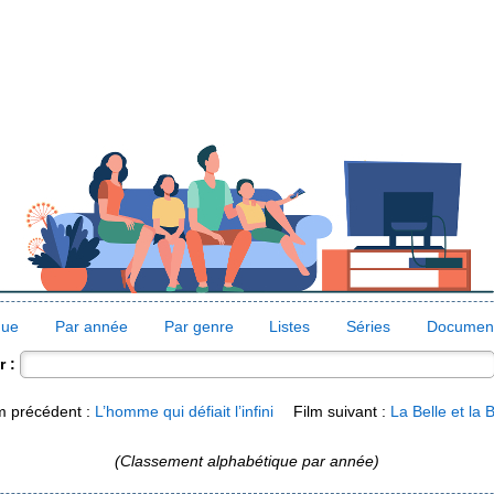
que
Par année
Par genre
Listes
Séries
Document
 :
m précédent :
L’homme qui défiait l’infini
Film suivant :
La Belle et la 
(Classement alphabétique par année)