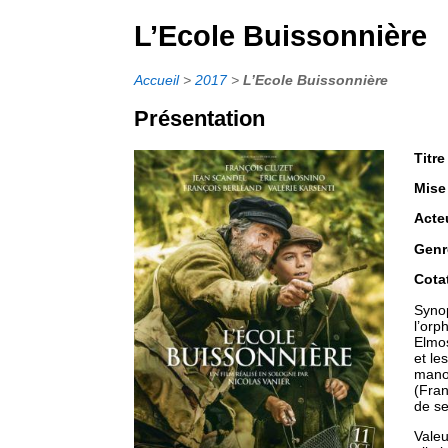
L’Ecole Buissonnière
Accueil
>
2017
>
L’Ecole Buissonnière
Présentation
Titre
Mise
Acte
Genr
Cota
Synop
l’orp
Elmos
et le
manoi
(Fran
de se
Valeu