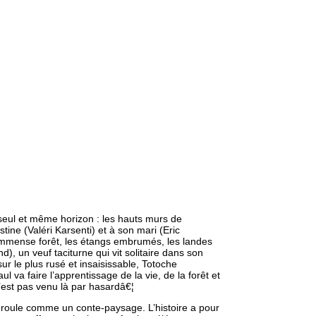
 seul et même horizon : les hauts murs de
tine (Valéri Karsenti) et à son mari (Eric
immense forêt, les étangs embrumés, les landes
), un veuf taciturne qui vit solitaire dans son
ur le plus rusé et insaisissable, Totoche
 va faire l’apprentissage de la vie, de la forêt et
’est pas venu là par hasardâ€¦
 déroule comme un conte-paysage. L’histoire a pour