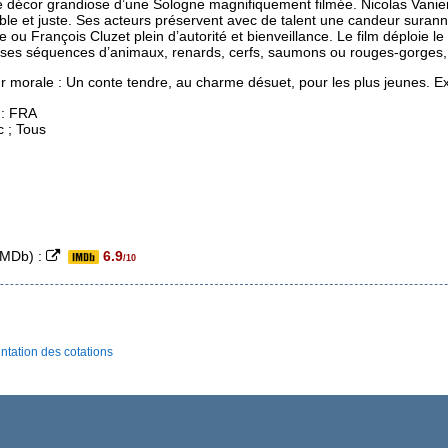
le décor grandiose d’une Sologne magnifiquement filmée. Nicolas Vanier
ble et juste. Ses acteurs préservent avec de talent une candeur surann
e ou François Cluzet plein d’autorité et bienveillance. Le film déploie 
 ses séquences d’animaux, renards, cerfs, saumons ou rouges-gorges,
r morale : Un conte tendre, au charme désuet, pour les plus jeunes. 
 : FRA
c ; Tous
(IMDb) :
6.9
/10
ntation des cotations