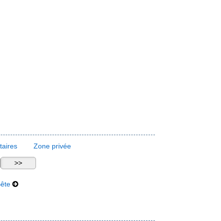
aires
Zone privée
Bête