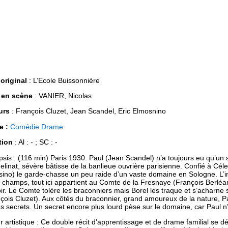
 original
: L’Ecole Buissonnière
 en scène
: VANIER, Nicolas
urs
: François Cluzet, Jean Scandel, Eric Elmosnino
e :
Comédie
Drame
tion
: Al : - ; SC : -
sis : (116 min) Paris 1930. Paul (Jean Scandel) n’a toujours eu qu’un
helinat, sévère bâtisse de la banlieue ouvrière parisienne. Confié à Céles
ino) le garde-chasse un peu raide d’un vaste domaine en Sologne. L’
s champs, tout ici appartient au Comte de la Fresnaye (François Berléand
r. Le Comte tolère les braconniers mais Borel les traque et s’acharne s
çois Cluzet). Aux côtés du braconnier, grand amoureux de la nature, Paul
s secrets. Un secret encore plus lourd pèse sur le domaine, car Paul n
r artistique : Ce double récit d’apprentissage et de drame familial se