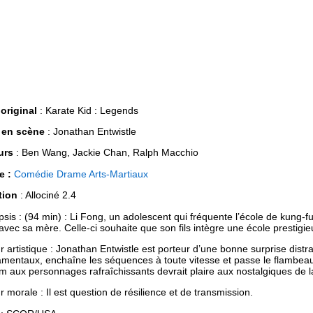
 original
: Karate Kid : Legends
 en scène
: Jonathan Entwistle
urs
: Ben Wang, Jackie Chan, Ralph Macchio
e :
Comédie
Drame
Arts-Martiaux
tion
: Allociné 2.4
sis : (94 min) : Li Fong, un adolescent qui fréquente l’école de kung
avec sa mère. Celle-ci souhaite que son fils intègre une école prestigi
r artistique : Jonathan Entwistle est porteur d’une bonne surprise distray
mentaux, enchaîne les séquences à toute vitesse et passe le flambeau,
lm aux personnages rafraîchissants devrait plaire aux nostalgiques de 
r morale : Il est question de résilience et de transmission.