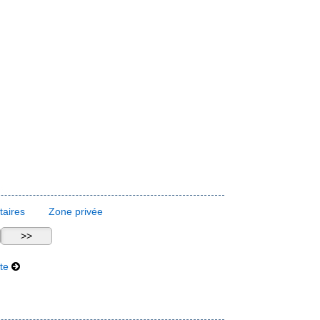
aires
Zone privée
te