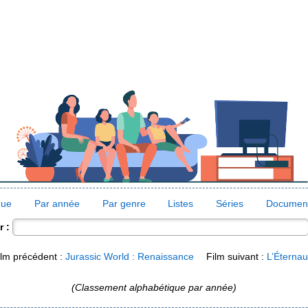
que
Par année
Par genre
Listes
Séries
Document
 :
lm précédent :
Jurassic World : Renaissance
Film suivant :
L’Éternau
(Classement alphabétique par année)