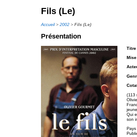
Fils (Le)
Accueil
>
2002
>
Fils (Le)
Présentation
Titre
Mise
Acte
Genr
Cota
(113 
Olivi
Franc
jeune
Qui e
son i
Pays
Publi