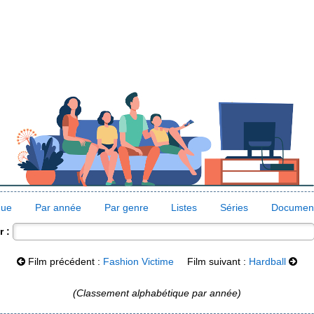
que
Par année
Par genre
Listes
Séries
Document
 :
Film précédent :
Fashion Victime
Film suivant :
Hardball
(Classement alphabétique par année)