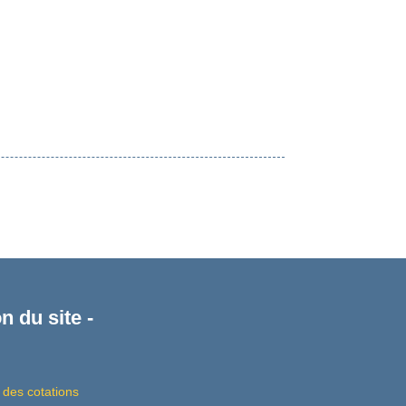
n du site -
 des cotations