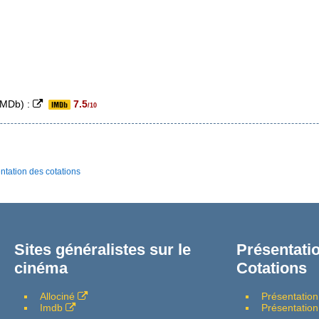
(IMDb) :
7.5
/10
ntation des cotations
Sites généralistes sur le
Présentatio
cinéma
Cotations
Allociné
Présentation
Imdb
Présentation