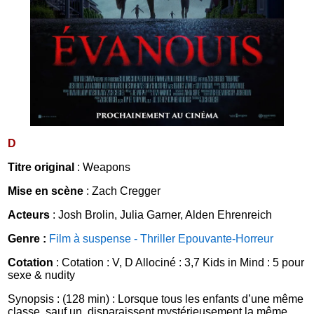
D
Titre original
: Weapons
Mise en scène
: Zach Cregger
Acteurs
: Josh Brolin, Julia Garner, Alden Ehrenreich
Genre :
Film à suspense - Thriller
Epouvante-Horreur
Cotation
: Cotation : V, D Allociné : 3,7 Kids in Mind : 5 pour
sexe & nudity
Synopsis : (128 min) : Lorsque tous les enfants d’une même
classe, sauf un, disparaissent mystérieusement la même