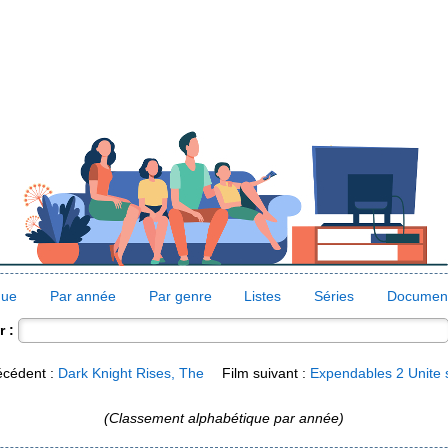
que
Par année
Par genre
Listes
Séries
Document
 :
écédent :
Dark Knight Rises, The
Film suivant :
Expendables 2 Unite 
(Classement alphabétique par année)