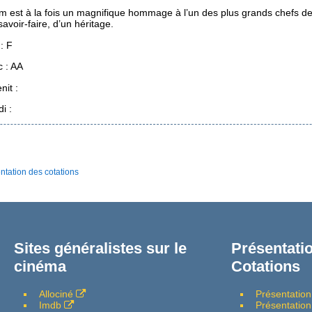
lm est à la fois un magnifique hommage à l’un des plus grands chefs de 
savoir-faire, d’un héritage.
: F
c : AA
nit :
i :
ntation des cotations
Sites généralistes sur le
Présentatio
cinéma
Cotations
Allociné
Présentation
Imdb
Présentation