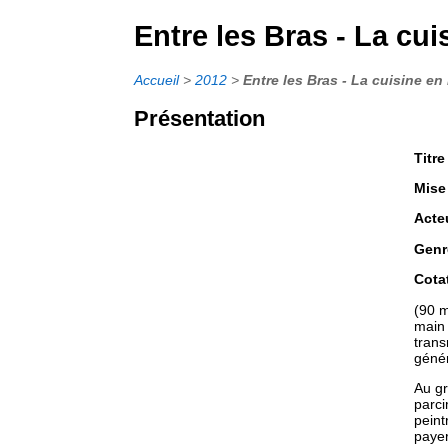
Entre les Bras - La cui
Accueil
>
2012
>
Entre les Bras - La cuisine en
Présentation
Titre
Mise
Acte
Genr
Cota
(90 m
main 
trans
génér
Au gr
parci
peint
payer