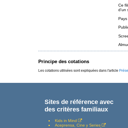
Ce fi
d’un 
Pays 
Publi
Scree
Almud
Principe des cotations
Les cotations utilisées sont expliquées dans l'article
Prése
Sites de référence avec
des critères familiaux
Kids in Mind
Aceprensa, Cine y Series