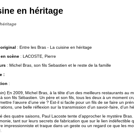
sine en héritage
 héritage
 original
: Entre les Bras - La cuisine en héritage
 en scène
: LACOSTE, Pierre
urs
: Michel Bras, son fils Sebastien et le reste de la famille
e :
tion
:
in) En 2009, Michel Bras, à la tête d’un des meilleurs restaurants au m
à son fils Sébastien. Un père et son fils, tous les deux à un moment cruc
mettre l’œuvre d’une vie ? Est-il si facile pour un fils de se faire un préno
ations, une belle réflexion sur la transmission d’un savoir-faire, d’un hé
é des quatre saisons, Paul Lacoste tente d’approcher le mystère Bras. L
monie, tant sur leurs secrets de fabrication que sur le lien indéfectible 
re impressionniste et traque dans un geste ou un regard ce que les mots
.