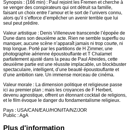
Synopsis : (166 min) : Paul rejoint les Fremen et cherche à
se venger des conspirateurs qui ont détruit sa famille,
faisant un choix entre l’amour et le sort de l’univers connu,
alors qu’il s’efforce d’empêcher un avenir terrible que lui
seul peut prédire.
Valeur artistique : Denis Villeneuve transcende l’épopée de
Dune dans son deuxième acte. Rien ne semble superflu ou
manquer, aucune scène n’apparaît jamais ni trop courte, ni
trop longue. Porté par les partitions de H Zimmer, une
photographie aérienne époustouflante et T Chalamet
parfaitement ajusté dans la peau de Paul Atreides, cette
deuxième partie est une réussite implacable, un blockbuster
spectaculaire, intelligent, d’une beauté époustouflante et
d’une ambition rare. Un immense morceau de cinéma.
Valeur morale : La dimension politique et religieuse passe
ici au premier plan ; mais les croyances de F Herbert,
devenu agnostique, offrent un étonnant cocktail de religions,
et le film évoque le danger du fondamentalisme religieux.
Pays : USA/CAN/EAU/HON/ITA/NZ/JOR
Public : AgA
Plus d'information