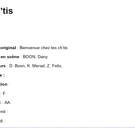
’tis
 original
: Bienvenue chez les ch’tis
 en scène
: BOON, Dany
urs
: D. Boon, K. Merad, Z. Felix,
e :
tion
:
: F
c : AA
nit :
i :