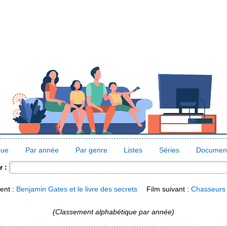
que
Par année
Par genre
Listes
Séries
Document
 :
ent :
Benjamin Gates et le livre des secrets
Film suivant :
Chasseurs
(Classement alphabétique par année)