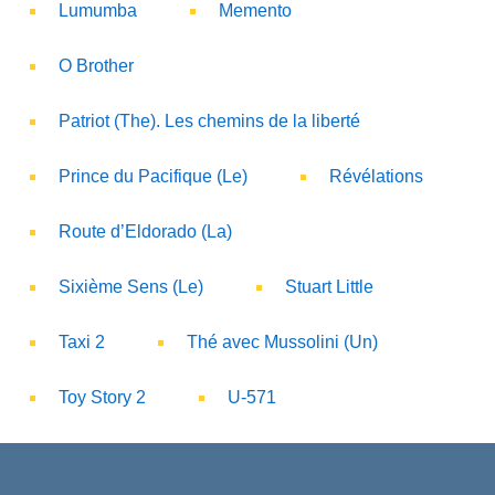
Lumumba
Memento
O Brother
Patriot (The). Les chemins de la liberté
Prince du Pacifique (Le)
Révélations
Route d’Eldorado (La)
Sixième Sens (Le)
Stuart Little
Taxi 2
Thé avec Mussolini (Un)
Toy Story 2
U-571